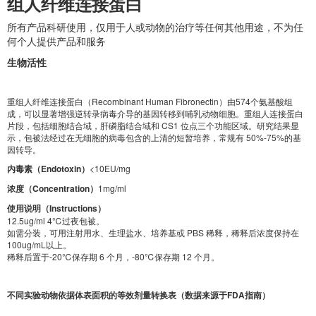
组人纤维连接蛋白
所有产品科研使用，仅用于人或动物的治疗等任何其他用途，不为任
何个人提供产品和服务
生物活性
重组人纤维连接蛋白（Recombinant Human Fibronectin）由574个氨基酸组
成，可以显著增强逆转录病毒介导的基因转移到哺乳动物细胞。重组人连接蛋白
片段，包括细胞结合域，肝磷脂结合域和 CS1 位点三个功能区域。研究结果显
示，包被法经过在无细胞的病毒包含的上清的短暂培养，常规有 50%-75%的基
因转导。
内毒素（Endotoxin）
<10EU/mg
浓度（Concentration）
1mg/ml
使用说明（Instructions）
12.5ug/ml 4℃过夜包被。
如需分装，可用注射用水、生理盐水、培养基或 PBS 稀释，稀释后浓度保持在
100ug/mL以上。
稀释后置于-20℃保存期 6 个月，-80℃保存期 12 个月。
不同实验动物依据体表面积的等效剂量转换表（数据来源于FDA指南）