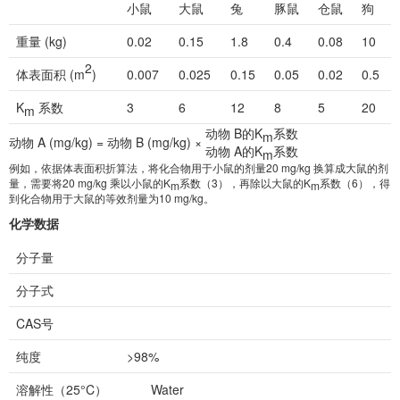
小鼠
大鼠
兔
豚鼠
仓鼠
狗
重量 (kg)
0.02
0.15
1.8
0.4
0.08
10
2
体表面积 (m
)
0.007
0.025
0.15
0.05
0.02
0.5
K
系数
3
6
12
8
5
20
m
动物 B的K
系数
m
动物 A (mg/kg) = 动物 B (mg/kg) ×
动物 A的K
系数
m
例如，依据体表面积折算法，将化合物用于小鼠的剂量20 mg/kg 换算成大鼠的剂
量，需要将20 mg/kg 乘以小鼠的K
系数（3），再除以大鼠的K
系数（6），得
m
m
到化合物用于大鼠的等效剂量为10 mg/kg。
化学数据
分子量
分子式
CAS号
纯度
>98%
溶解性（25°C）
Water