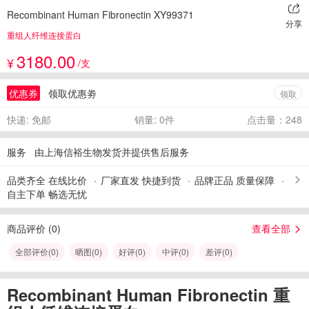
Recombinant Human Fibronectin XY99371
分享
重组人纤维连接蛋白
3180.00
¥
/支
优惠券
领取优惠劵
领取
快递: 免邮
销量: 0件
点击量：248
服务
由上海信裕生物发货并提供售后服务
品类齐全 在线比价
厂家直发 快捷到货
品牌正品 质量保障
自主下单 畅选无忧
商品评价 (
0
)
查看全部
全部评价(
0
)
晒图(
0
)
好评(
0
)
中评(
0
)
差评(
0
)
Recombinant Human Fibronectin 重