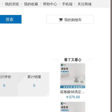
我的浏览
我的收藏
帮助中心
手机端
关注商城
0
搜索
我的购物车
看了又看
累计评价
累计销量
0
0
硫氰酸钠滴定液(0.1mol/L) XY90094OT
￥370.00