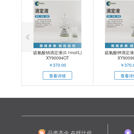
硫氰酸钠滴定液(0.1mol/L)
硫氰酸钾滴定液(0.
XY90094OT
XY9009
￥
370.00
￥
370.
查看详情
查看详
品类齐全 在线比价