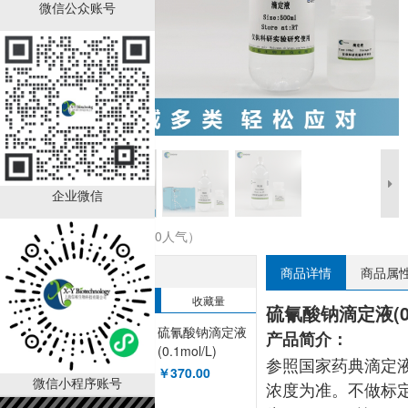
微信公众账号
企业微信
收藏商品（0人气）
热销排行榜
商品详情
商品属
销售量
收藏量
硫氰酸钠滴定液(0.1
硫氰酸钠滴定液
产品简介：
(0.1mol/L)
参照国家药典滴定液
XY90094OT
￥370.00
微信小程序账号
浓度为准。不做标定