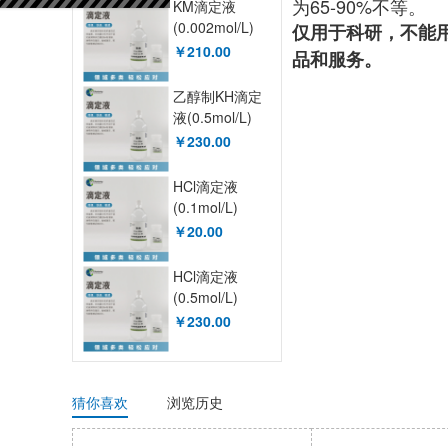
为65-90%不等。
KM滴定液
(0.002mol/L)
仅用于科研，不能
XY90026OT
￥210.00
品和服务。
乙醇制KH滴定
液(0.5mol/L)
XY90005OT
￥230.00
HCl滴定液
(0.1mol/L)
XY90043OT
￥20.00
HCl滴定液
(0.5mol/L)
XY90045OT
￥230.00
猜你喜欢
浏览历史