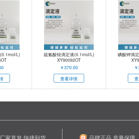
1mol/L)
硫氰酸铵滴定液(0.1mol/L)
碘酸钾滴定液(
6OT
XY90092OT
XY
00
￥
370.00
￥
情
查看详情
查
厂家直发 快捷到货
品牌正品 质量保障