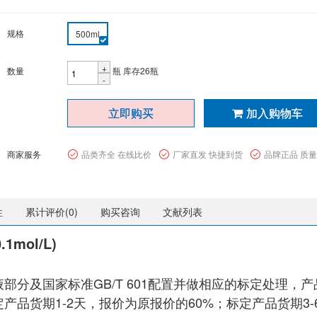
规格
500ml
+
数量
瓶
库存26瓶
-
立即购买
加入购物车
商家服务
品类齐全 在线比价
厂家直发 快捷到货
品牌正品 质
性
累计评价(
0
)
购买咨询
文献列表
mol/L)
部分及国家标准GB/T 601配置并做相应的标定处理
产品货期1-2天，报价为原报价的60%；标定产品货期3