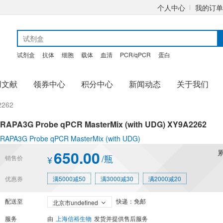
个人中心
我的订单
试剂盒
抗体
细胞
载体
血清
PCR/qPCR
蛋白
用文献
领券中心
积分中心
新闻动态
关于我们
2262
RAPA3G Probe qPCR MasterMix (with UDG) XY9A2262
RAPA3G Probe qPCR MasterMix (with UDG)
650.00
/瓶
销售价
¥
优惠券
满5000减50
满3000减30
满2000减20
配送至
快递：免邮
北京市undefined
服务
由
上海信裕生物
发货并提供售后服务