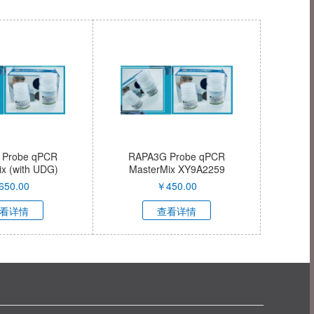
 Probe qPCR
RAPA3G Probe qPCR
x (with UDG)
MasterMix XY9A2259
9A2262
650.00
￥
450.00
看详情
查看详情