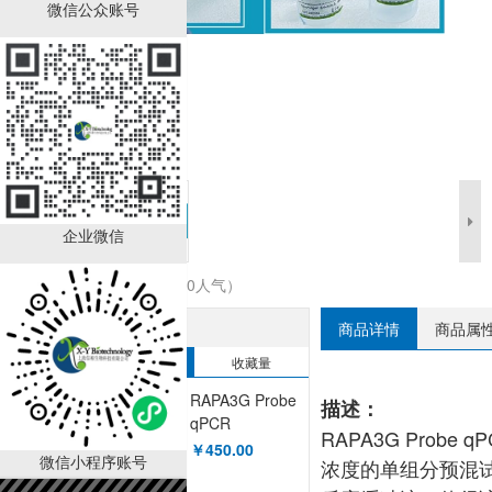
微信公众账号
企业微信
收藏商品（0人气）
热销排行榜
商品详情
商品属
销售量
收藏量
RAPA3G Probe
描述：
qPCR
RAPA3G Probe
MasterMix
￥450.00
微信小程序账号
浓度的单组分预混试
XY9A2259