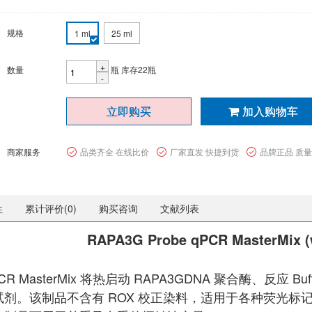
规格
1 ml
25 ml
+
数量
瓶
库存22瓶
-
立即购买
加入购物车
商家服务
品类齐全 在线比价
厂家直发 快捷到货
品牌正品 质
性
累计评价(
0
)
购买咨询
文献列表
RAPA3G Probe qPCR MasterMix (
 qPCR MasterMix 将热启动 RAPA3GDNA 聚合酶、反应
剂。该制品不含有 ROX 校正染料，适用于各种荧光标记