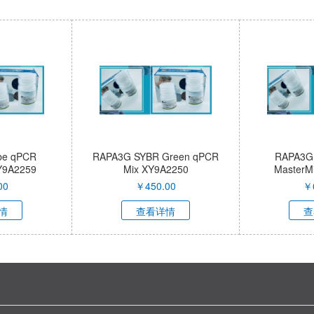
be qPCR
RAPA3G SYBR Green qPCR
RAPA3G
Y9A2259
Mix XY9A2250
MasterMi
XY
00
￥
450.00
￥
情
查看详情
查