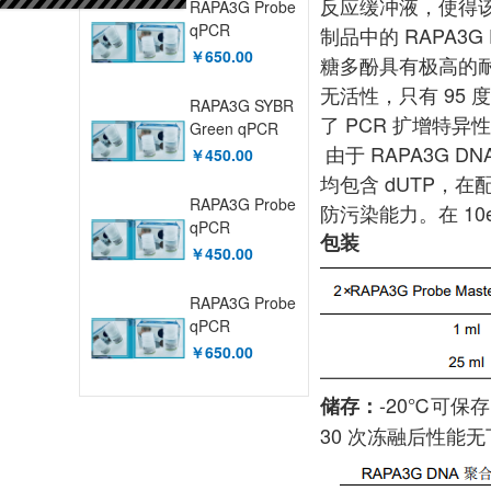
反应缓冲液，使得该
RAPA3G Probe
qPCR
制品中的 RAPA
MasterMix
￥650.00
糖多酚具有极高的耐受
(with UDG)
无活性，只有 95
XY9A2262
RAPA3G SYBR
了 PCR 扩增特异
Green qPCR
由于 RAPA3G 
Mix XY9A2250
￥450.00
均包含 dUTP，在
RAPA3G Probe
防污染能力。在 10e
qPCR
包装
MasterMix
￥450.00
XY9A2259
RAPA3G Probe
qPCR
MasterMix
￥650.00
(with UDG)
XY9A2262
-20℃可保
储存：
30 次冻融后性能