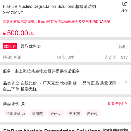
FlaPure Nucleic Degradation Solutions 核酸清洁剂
分享
XY9709NC
高效的核酸清洁试剂，5 min可有效清除物体表面及空气中的DNA污染
500.00
¥
/套
优惠券
领取优惠劵
领取
快递: 免邮
销量: 0件
点击量：317
服务
由上海信裕生物发货并提供售后服务
品类齐全 在线比价
厂家直发 快捷到货
品牌正品 质量保障
自主下单 畅选无忧
商品评价 (
0
)
查看全部
全部评价(
0
)
晒图(
0
)
好评(
0
)
中评(
0
)
差评(
0
)