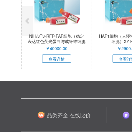
NIH/3T3-RFP-FAP细胞（稳定
HAP1细胞（人
表达红色荧光蛋白与成纤维细胞
细胞）XY-H
激活蛋白α小鼠胚胎成纤维细
￥
40000.00
￥
2900
胞）XY-M053R-SL
查看详情
查看详
品类齐全 在线比价