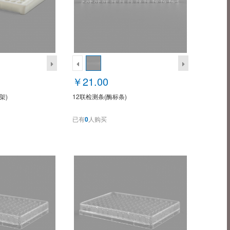
￥21.00
架)
12联检测条(酶标条)
已有
0
人购买