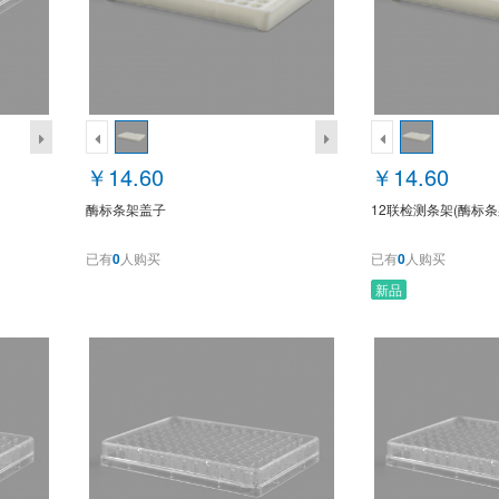
￥14.60
￥14.60
酶标条架盖子
12联检测条架(酶标条
已有
0
人购买
已有
0
人购买
新品