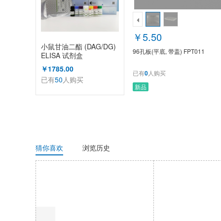
￥5.50
小鼠甘油二酯 (DAG/DG)
96孔板(平底, 带盖) FPT011
ELISA 试剂盒
￥1785.00
已有
0
人购买
已有
50
人购买
新品
猜你喜欢
浏览历史