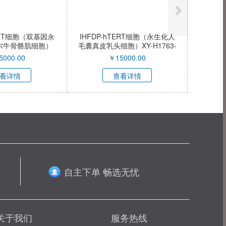
TERT细胞（双基因永
IHFDP-hTERT细胞（永生化人
尔牛骨骼肌细胞）
毛囊真皮乳头细胞）XY-H1763-
C039-QI
QI
5000.00
￥
15000.00
看详情
查看详情
自主下单 畅选无忧
关于我们
服务热线