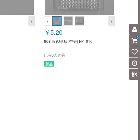
￥5.20
0
96孔板(U形底, 带盖) FPT016
已有
0
人购买
新品