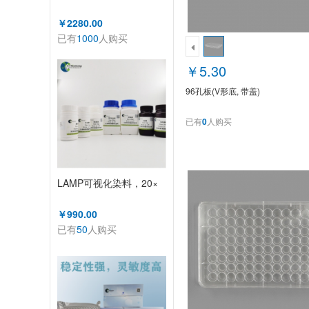
￥2280.00
已有
1000
人购买
￥5.30
96孔板(V形底, 带盖)
已有
0
人购买
LAMP可视化染料，20×
￥990.00
已有
50
人购买