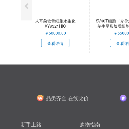
人耳朵软骨细胞永生化
SV40T细胞（介
XY9321HIC
尔牛星形胶质细胞）X
QI
￥
50000.00
￥
55000
查看详情
查看详
品类齐全 在线比价
新手上路
购物指南