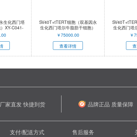
导永生化西门塔
SV40T+tTERT细胞（双基因永
SV40T+t
Y-C041-
生化西门塔尔牛脂肪干细胞）
生化西门塔
XY-C040-QI
XY-
.00
￥
75000.00
￥
7
情
查看详情
查
厂家直发 快捷到货
品牌正品 质量保障
支付/配送方式
售后服务