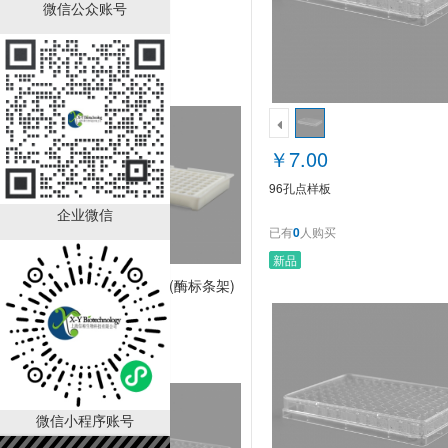
微信公众账号
96孔点样板
￥7.00
已有
0
人购买
￥7.00
96孔点样板
企业微信
已有
0
人购买
新品
12联检测条架(酶标条架)
￥14.60
已有
0
人购买
微信小程序账号