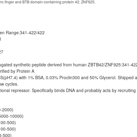
Zinc finger and BTB domain-containing protein 42; ZNF925.
en Range:341-422/422
l
27
ugated synthetic peptide derived from human ZBTB42/ZNF925:341-4
urified by Protein A
(pH7.4) with 1% BSA, 0.03% Proclin300 and 50% Glycerol. Shipped at 
aw cycles.
tional repressor. Specifically binds DNA and probably acts by recruitin
-2000)
5000-10000)
100-500)
100-500)
0-500)