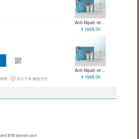
Anti-Nipah virus M/Protein M Polyclonal Antibody XYP-90004H
￥1668.00
Anti-Nipah virus/HeV Protein N/Nucleoprotein Polyclonal Antibody XYP-90003H
￥1668.00
量保障
自主下单 畅选无忧
and BTB domain cont