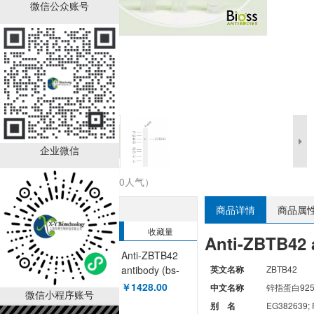
微信公众账号
企业微信
收藏商品（0人气）
热销排行榜
商品详情
商品属
销售量
收藏量
Anti-ZBTB42 
Anti-ZBTB42
antibody (bs-
英文名称
ZBTB42
13577R)
￥1428.00
中文名称
锌指蛋白92
微信小程序账号
别 名
EG382639; 