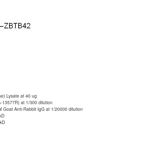
e) Lysate at 40 ug
-13577R) at 1/300 dilution
oat Anti-Rabbit IgG at 1/20000 dilution
 kD
 kD