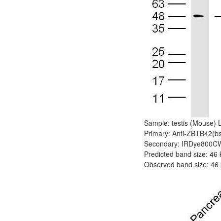
Sample: testis (Mouse) L
Primary: Anti-ZBTB42(bs
Secondary: IRDye800CW G
Predicted band size: 46
Observed band size: 46