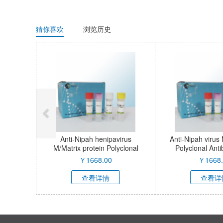
猜你喜欢
浏览历史
Anti-Nipah virus/HeV Protein
Anti-Nipah virus/HeV F/Fus
N/Nucleoprotein Polyclonal
glycoprotein F0 Polyclona
Antibody XYP-90003H
Antibody XYP-90002H
￥
1668.00
￥
1668.00
查看详情
查看详情