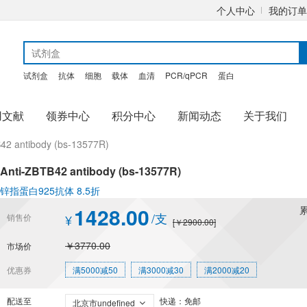
个人中心
我的订单
试剂盒
抗体
细胞
载体
血清
PCR/qPCR
蛋白
用文献
领券中心
积分中心
新闻动态
关于我们
42 antibody (bs-13577R)
Anti-ZBTB42 antibody (bs-13577R)
锌指蛋白925抗体 8.5折
1428.00
/支
销售价
¥
[￥2900.00]
￥3770.00
市场价
优惠券
满5000减50
满3000减30
满2000减20
配送至
快递：免邮
北京市undefined