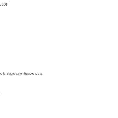
500)
d for diagnostic or therapeutic use.