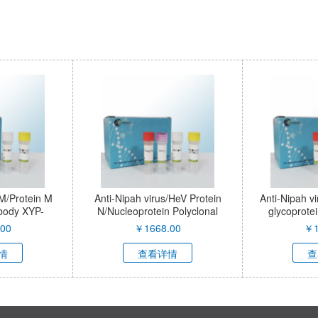
ion
Anti-Nipah virus/HeV G
HMX1 Rabbit pAb XYP
l
protein/Glycoprotein G
Polyclonal Antibody XYP-
￥
1008.00
￥
1980.00
90001H
查看详情
查看详情