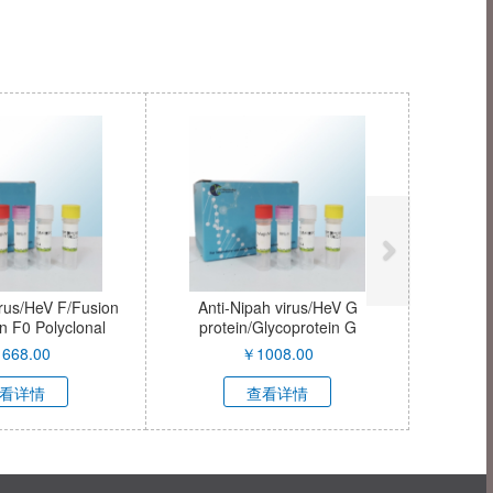
-90001R
Anti-Histone H3 (Nuclear
Anti-PCNA ant
Loading Control) antibody (bs-
2007R
0349R)
￥
680.00
￥
980.
查看详情
查看详