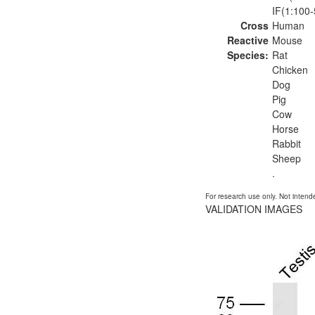
IF(1:100-
Cross
Human
Reactive
Mouse
Species:
Rat
Chicken
Dog
Pig
Cow
Horse
Rabbit
Sheep
.
For research use only. Not intende
VALIDATION IMAGES