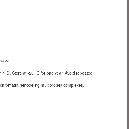
22/422
4℃. Store at -20 °C for one year. Avoid repeated
g chromatin remodeling multiprotein complexes.