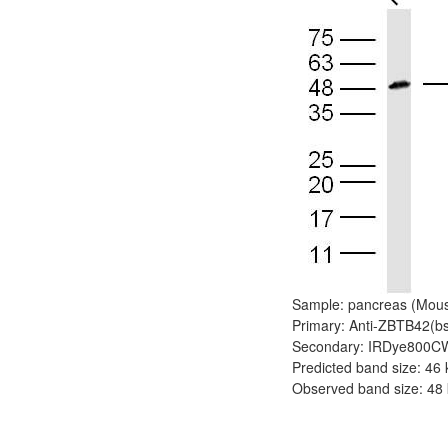
Sample: pancreas (Mous
Primary: Anti-ZBTB42(bs
Secondary: IRDye800CW G
Predicted band size: 46
Observed band size: 48