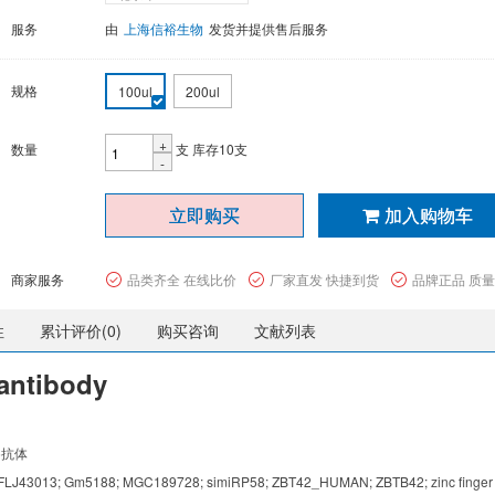
服务
由
上海信裕生物
发货并提供售后服务
规格
100ul
200ul
+
数量
支
库存10支
-
立即购买
加入购物车
商家服务
品类齐全 在线比价
厂家直发 快捷到货
品牌正品 质
性
累计评价(
0
)
购买咨询
文献列表
antibody
5抗体
FLJ43013; Gm5188; MGC189728; simiRP58; ZBT42_HUMAN; ZBTB42; zinc finger 