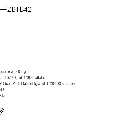
ysate at 40 ug
-13577R) at 1/300 dilution
oat Anti-Rabbit IgG at 1/20000 dilution
 kD
 kD