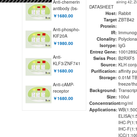
Anti-chemerin
aining 42; 
DATASHEET
antibody (bs-
Host:
Rabbit
10410R)
￥1680.00
Target
ZBTB42
Protein:
Anti-phospho-
IR:
Immunog
KIF20A
Clonality:
Polyclona
(Ser528)
￥1980.00
Isotype:
IgG
antibody (bs-
Entrez Gene:
1001289
17045R)
Anti-
Swiss Prot:
B2RXF5
KLF3/ZNF741
Source:
KLH conj
antibody (bs-
￥1680.00
Purification:
affinity p
8854R)
Storage:
0.01M TBS
freeze/th
Anti-cAMP-
Background:
Transcrip
receptor
Size:
100ul
protein
￥1680.00
Concentration:
1mg/ml
antibody (bs-
Applications:
WB(1:500
12707R)
ELISA(1:
IHC-P(1:
IHC-F(1:
ICC(1:10