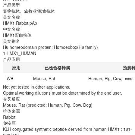
产品类型
宠物抗体、农牧业/家禽抗体
英文名称
HMX1 Rabbit pAb
中文名称
HMX1蛋白抗体
英文别名
H6 homeodomain protein; Homoeobox(H6 family)
1.HMX1_HUMAN
产品应用
应用
已检合格种属
预测
WB
Mouse, Rat
Human, Pig, Cow,
more..
Not yet tested in other applications.
Optimal working dilutions must be determined by the end user.
交叉反应
Mouse, Rat
(predicted: Human, Pig, Cow, Dog)
抗体来源
Rabbit
免疫原
KLH conjugated synthetic peptide derived from human HMX1
: 181-