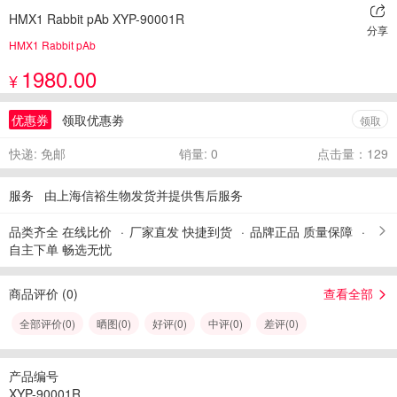
HMX1 Rabbit pAb XYP-90001R
分享
HMX1 Rabbit pAb
1980.00
¥
优惠券
领取优惠劵
领取
快递: 免邮
销量: 0
点击量：129
服务
由上海信裕生物发货并提供售后服务
品类齐全 在线比价
厂家直发 快捷到货
品牌正品 质量保障
自主下单 畅选无忧
商品评价 (
0
)
查看全部
全部评价(
0
)
晒图(
0
)
好评(
0
)
中评(
0
)
差评(
0
)
产品编号
XYP-90001R