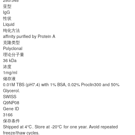
280/348
亚型
IgG
性状
Liquid
纯化方法
affinity purified by Protein A
克隆类型
Polyclonal
理论分子量
36 kDa
浓度
1mg/ml
储存液
0.01M TBS (pH7.4) with 1% BSA, 0.02% Proclin300 and 50%
Glycerol.
SWISS
Q9NP08
Gene ID
3166
保存条件
Shipped at 4℃. Store at -20℃ for one year. Avoid repeated
freeze/thaw cycles.