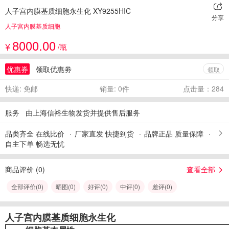
人子宫内膜基质细胞永生化 XY9255HIC
分享
人子宫内膜基质细胞
8000.00
¥
/瓶
优惠券
领取优惠劵
领取
快递: 免邮
销量: 0件
点击量：284
服务
由上海信裕生物发货并提供售后服务
品类齐全 在线比价
厂家直发 快捷到货
品牌正品 质量保障
自主下单 畅选无忧
商品评价 (
0
)
查看全部
全部评价(
0
)
晒图(
0
)
好评(
0
)
中评(
0
)
差评(
0
)
人子宫内膜基质细胞永生化