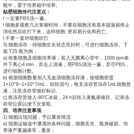
瓶中，置于培养箱中培养。
贴壁细胞传代注意点：
l 一定要PBS洗一遍。
l 细胞多观察几次掌握时间，不要在细胞没有基本脱落就终止
消化然后吹打下来，这样细胞 更容易分化和死亡。
l 不要一直对细胞吹打
3) 细胞冻存：待细胞生长状态良好时，可进行细胞冻存。下
面 T25 瓶为例；
a) 收集细胞及细胞培养液，装入无菌离心管中，1000 rpm条
件下离心4 min，弃去上清液，用PBS清洗一遍，弃尽PBS，
进行细胞计数。
b) 根据细胞数量加入无血清细胞冻存液，使细胞密度
1×10^6~1×10^7/mL，轻轻混匀，每支冻存管冻存1mL细胞悬
液，注意冻存管做好标识。
c) 将冻存管放入-80℃冰箱，24 h后转入液氮灌储存。记录冻
存管位置以便下次拿取。
四、培养注意事项
1) 细胞出现问题，予以重发情况
a) 细胞运输途中遭遇的各种问题，细胞丢失、瓶身破损、培
养液严重漏液等，重发；