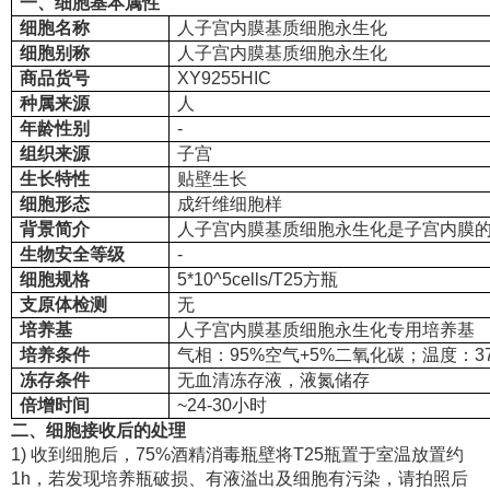
一、细胞基本属性
细胞名称
人子宫内膜基质细胞永生化
细胞别称
人子宫内膜基质细胞永生化
商品货号
XY9255HIC
种属来源
人
年龄性别
-
组织来源
子宫
生长特性
贴壁生长
细胞形态
成纤维细胞样
背景简介
人子宫内膜基质细胞永生化是子宫内膜
生物安全等级
-
细胞规格
5*10^5cells/T25方瓶
支原体检测
无
培养基
人子宫内膜基质细胞永生化专用培养基
培养条件
气相：95%空气+5%二氧化碳；温度：3
冻存条件
无血清冻存液，液氮储存
倍增时间
~24-30小时
二、细胞接收后的处理
1) 收到细胞后，75%酒精消毒瓶壁将T25瓶置于室温放置约
1h，若发现培养瓶破损、有液溢出及细胞有污染，请拍照后