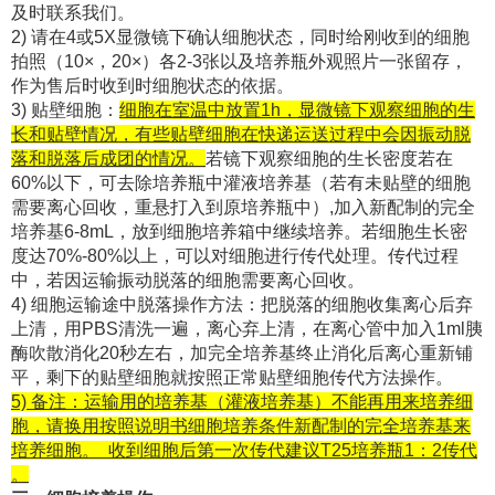
及时联系我们。
2) 请在4或5X显微镜下确认细胞状态，同时给刚收到的细胞
拍照（10×，20×）各2-3张以及培养瓶外观照片一张留存，
作为售后时收到时细胞状态的依据。
3) 贴壁细胞：
细胞在室温中放置1h，显微镜下观察细胞的生
长和贴壁情况，有些贴壁细胞在快递运送过程中会因振动脱
落和脱落后成团的情况。
若镜下观察细胞的生长密度若在
60%以下，可去除培养瓶中灌液培养基（若有未贴壁的细胞
需要离心回收，重悬打入到原培养瓶中）,加入新配制的完全
培养基6-8mL，放到细胞培养箱中继续培养。若细胞生长密
度达70%-80%以上，可以对细胞进行传代处理。传代过程
中，若因运输振动脱落的细胞需要离心回收。
4) 细胞运输途中脱落操作方法：把脱落的细胞收集离心后弃
上清，用PBS清洗一遍，离心弃上清，在离心管中加入1ml胰
酶吹散消化20秒左右，加完全培养基终止消化后离心重新铺
平，剩下的贴壁细胞就按照正常贴壁细胞传代方法操作。
5) 备注：运输用的培养基（灌液培养基）不能再用来培养细
胞，请换用按照说明书细胞培养条件新配制的完全培养基来
培养细胞。 收到细胞后第一次传代建议T25培养瓶1：2传代
。