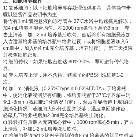
三、细胞培养操作
1) 复苏细胞：以下细胞培养冻存处理仅供参考，具体操作步
骤以随货产品说明书为主
将含有1 mL细胞悬液的冻存管在 37℃水浴中迅速摇晃解冻，
加4 mL培养基混合均匀。在1000 rpm条件下离心3 min，弃
去上清液，加1-2 mL培养基后吹匀。然后将所有细胞悬液加
入含适量培养基的培养瓶中培养过夜（或将细胞悬液加入6
cm皿中，加入约4 mL完全培养基，培养过夜）。第三天换液
并检查细胞密度。
2) 细胞传代：如果细胞密度达 80%-90%，即可进行传代培
养。
a) 弃去培养上清，用不含钙、镁离子的PBS润洗细胞1-2
次。
b) 加1 mL消化液（0.25%Trypsin-0.02%EDTA）于培养瓶
中，使消化液浸润所有细胞，将培养瓶置于37℃培养箱中消
化1 -3min（视细胞消化情况而定），然后在显微镜下观察细
胞消化情况，若细胞大部分变圆并脱落，迅速拿回操作台，
轻敲几下培养瓶后加2-3ml完全培养基终止消化。
c) 轻轻打匀后装入无菌离心管中，1000 rpm离心5 min，弃去
上清液，补加1-2 mL培养液后吹匀。
d) 将细胞悬液按1:2比例分到新的含8 mL培养基的新皿中或者