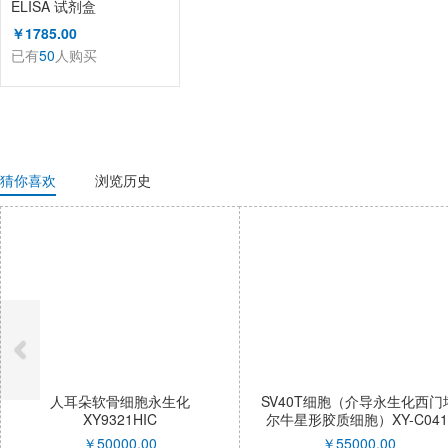
ELISA 试剂盒
￥1785.00
已有
50
人购买
猜你喜欢
浏览历史
人耳朵软骨细胞永生化
SV40T细胞（介导永生化西门
XY9321HIC
尔牛星形胶质细胞）XY-C041
QI
￥
50000.00
￥
55000.00