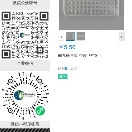
96孔板(平底, 带盖)
微信公众账号
FPT011
￥5.50
已有
0
人购买
销量排行
￥5.50
96孔板(平底, 带盖) FPT011
企业微信
已有
0
人购买
新品
角质细胞培养基 KM
￥2280.00
已有
1000
人购买
微信小程序账号