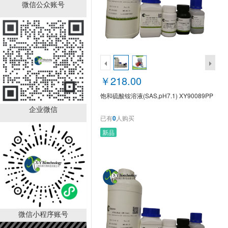
饱和硫酸铵溶液
微信公众账号
(SAS,pH7.1)
XY90089PP
￥218.00
已有
0
人购买
￥218.00
饱和硫酸铵溶液(SAS,pH7.1) XY90089PP
企业微信
已有
0
人购买
新品
硫酸鱼精蛋白溶液(0.1%)
XY90034PZ
￥190.00
已有
0
人购买
销量排行
微信小程序账号