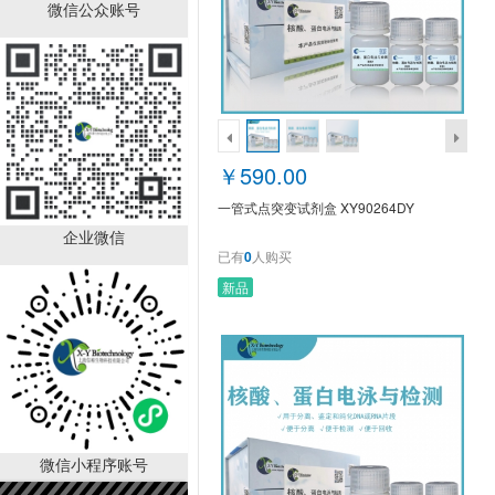
一管式点突变试剂盒
微信公众账号
XY90264DY
￥590.00
已有
0
人购买
￥590.00
一管式点突变试剂盒 XY90264DY
企业微信
已有
0
人购买
新品
DNA嵌套缺失试剂盒
XY90263DY
￥3990.00
已有
0
人购买
微信小程序账号