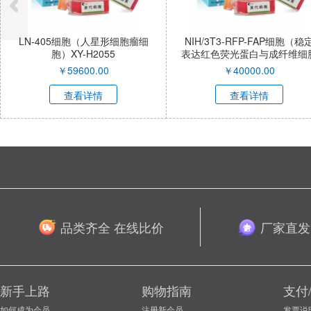
LN-405细胞（人星形细胞瘤细
NIH/3T3-RFP-FAP细胞（稳定
胞）XY-H2055
表达红色荧光蛋白与成纤维细胞
激活蛋白α小鼠胚胎成纤维细
￥
59600.00
￥
40000.00
胞）XY-M053R-SL
查看详情
查看详情
品类齐全 在线比价
厂家直发
新手上路
购物指南
支付
如何成为会员
注册新会员
发票说