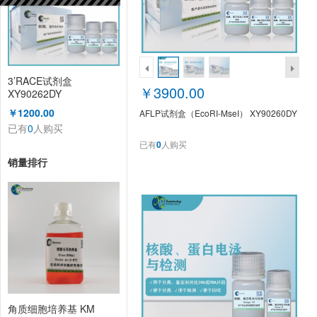
3’RACE试剂盒
￥3900.00
XY90262DY
￥1200.00
AFLP试剂盒（EcoRI-MseI） XY90260DY
已有
0
人购买
已有
0
人购买
销量排行
角质细胞培养基 KM