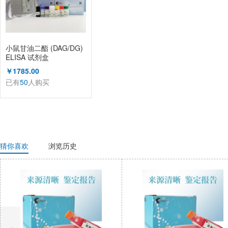
小鼠甘油二酯 (DAG/DG)
ELISA 试剂盒
￥1785.00
已有
50
人购买
猜你喜欢
浏览历史