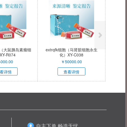
细胞（大鼠胰岛素瘤细
extrqfk细胞（马肾脏细胞永生
Y-R074
化）XY-C038
4000.00
￥
50000.00
看详情
查看详情
自主下单 畅选无忧