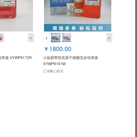
￥1800.00
基 XYWP9172R
小鼠脐带间充质干细胞完全培养基
XYWP9191M
已有
0
人购买