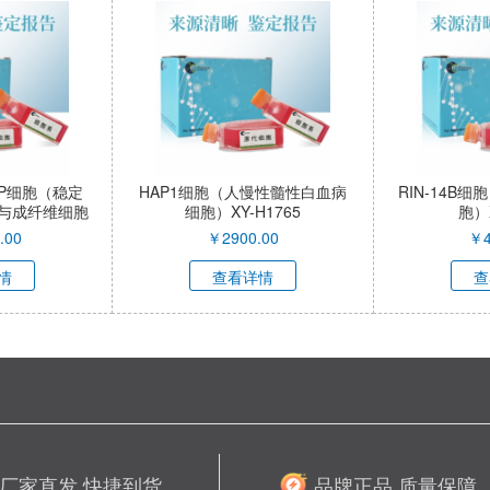
-FAP细胞（稳定
HAP1细胞（人慢性髓性白血病
RIN-14B
与成纤维细胞
细胞）XY-H1765
胞）X
胚胎成纤维细
.00
￥
2900.00
￥
3R-SL
情
查看详情
查
厂家直发 快捷到货
品牌正品 质量保障