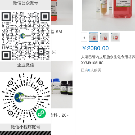
微信公众账号
角质细胞培养基 KM
￥2280.00
￥2080.00
已有
1000
人购买
人淋巴管内皮细胞永生化专用培
XYM9108HIC
企业微信
已有
0
人购买
LAMP可视化染料，20×
微信小程序账号
￥990.00