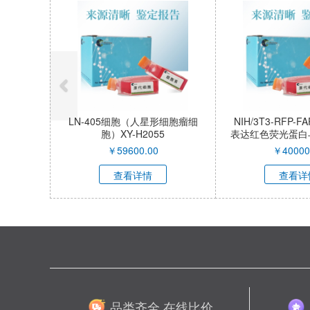
LN-405细胞（人星形细胞瘤细
NIH/3T3-RFP
胞）XY-H2055
表达红色荧光蛋白
激活蛋白α小鼠
￥
59600.00
￥
40000
胞）XY-M05
查看详情
查看详
品类齐全 在线比价