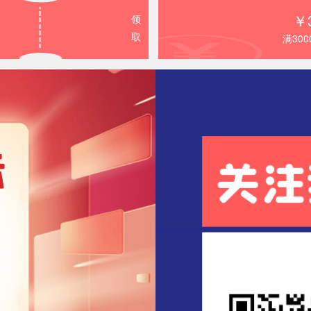
￥
领
取
满30