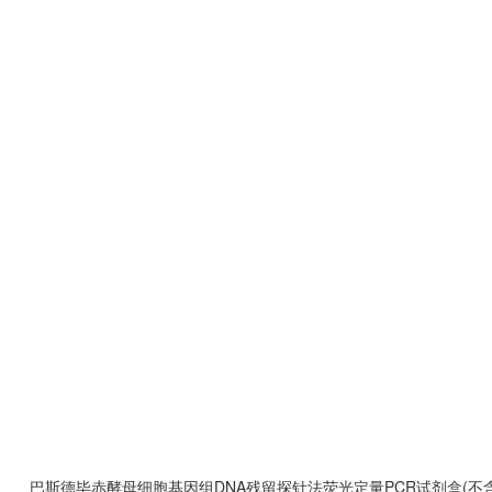
巴斯德毕赤酵母细胞基因组DNA残留探针法荧光定量PCR试剂盒(不含内参