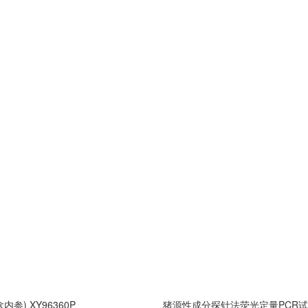
) XY96360P
猪源性成分探针法荧光定量PCR试剂盒