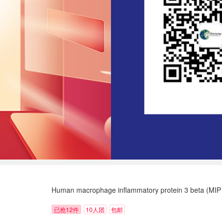
Human macrophage inflammatory protein 3 beta (MIP
已抢12件
10人团
包邮