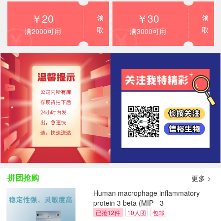
2023清明节放假通知！
￥20
￥30
领
领
上海信裕生物荣获上海市高新技术企业
取
取
满2000可用
满3000可用
【信裕生物】2022端午节放假通知
诚招代理
国庆放假通知
信裕生物端午放假通知
信裕生物-2021五一放假通知
信裕生物2021年春节放假通知
拼团抢购
更多 >
【放假通知】迎元旦，跨新年
Human macrophage inflammatory
protein 3 beta (MIP - 3
beta/ELC/CCL19) ELISA Kit
已抢12件
10人团
包邮