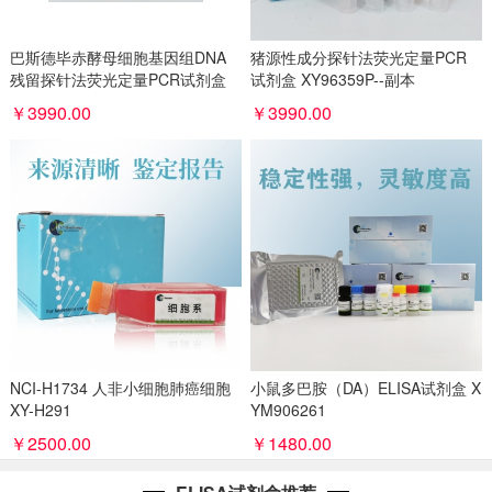
巴斯德毕赤酵母细胞基因组DNA
猪源性成分探针法荧光定量PCR
残留探针法荧光定量PCR试剂盒
试剂盒 XY96359P--副本
(不含内参) XY96360P
￥3990.00
￥3990.00
NCI-H1734 人非小细胞肺癌细胞
小鼠多巴胺（DA）ELISA试剂盒 X
XY-H291
YM906261
￥2500.00
￥1480.00