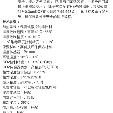
安全，排水方便彻底； 17.具有门加热装置，可避免内门玻
璃上形成冷凝水； 18.进气口配有HEPA过滤器，过滤效率
针对0.3umDOP直径颗粒为99.998%； 19.具有多重报警系
统，确保设备处于安全的运行状态。
技术参数：
加热系统：气套式微控制器控制
温度控制范围：室温+2℃~55℃
温度控制精度：±0.10℃
90℃消毒温度控制精度：±2.0℃
保温材料：高科技环保保温材料
温度传感器：Pt1000
环境温度：18℃~34℃
CO2控制精度：±0.1%(37℃时)
CO2传感器类别：高精热导式(TCD)
相对湿度显示范围：0~99%
相对湿度：≥ 95%±3%RH
显示精度：±1.0%(37℃时)
蒸馏水容量：<4L(标准容量3L即可)
湿度传感器：标配
内部容积(升)：151L
相对湿度：≤80%
储水槽水位报警：标配
抽水泵：标配