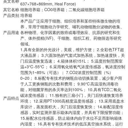
英文名称
637×768×869mm, Heal Force)
其它名称
细胞培养箱；CO0培养箱；二氧化碳细胞培养箱
产品类别
培养箱
本产品广泛应用于细胞、组织培养和某些特殊微生物的培
养，常用于细胞动力学研究、哺乳动物细胞分泌物的收集、
产品用途
各种物理、化学因素的致癌或毒理效应、抗原的研究和生
产、体外授精(IVF)、干细胞、组织工程、药物筛选等研究
领域。
1.具有全新的外光设计，美观，维护方便； 2.全彩色TFT超
大液晶屏； 3.六面加热的气套式加热系统，加热速度快，关
门后温度恢复迅速； 4.箱体体积151L； 5.温度控制范围室
温+3℃-55℃； 6.采用氧化锆氧气浓度传感器，氧浓度控制
范围为1~85%（可选）； 7.CO2浓度控制范围（%）
0~20； 8.标配专有技术的钢瓶自动切换装置，减少客户用
于人工更换钢瓶的次数和费用； 9.90℃高温湿热消毒功
能，对细菌芽孢的杀灭率达到100%； 10.具有TCD二氧化
碳浓度传感器； 11.独有的三扇小门，关门后快速恢复培养
产品特点
环境； 12.采用PT1000高精度温度传感器； 13.采用底盘水
库设计，蒸发面积大，关门后湿度恢复快； 14.标配湿度传
感器，实时监测并显示箱体内湿度，并具有下限报警功能；
15.标配水位传感器，防止箱体内由于水位不足而影响箱体
内湿度； 16.具有专有技术技术的低压真空抽水系统，运行