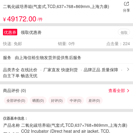
二氧化碳培养箱(气套式,TCD,637×768×869mm,上海力康)
分享
49172.00
¥
/件
优惠券
领取优惠劵
领取
快递: 免邮
销量: 0件
点击量：224
服务
由上海信裕生物发货并提供售后服务
品类齐全 在线比价
厂家直发 快捷到货
品牌正品 质量保障
自主下单 畅选无忧
商品评价 (
0
)
查看全部
全部评价(
0
)
晒图(
0
)
好评(
0
)
中评(
0
)
差评(
0
)
仪器基本信息：
产品名称
二氧化碳培养箱(气套式,TCD,637×768×869mm,上海力康)
CO2 Incubator (Direct heat and air jacket, TCD,