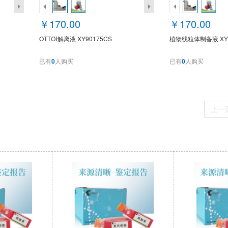
￥170.00
￥170.00
OTTOⅠ解离液 XY90175CS
植物线粒体制备液 XY9
已有
0
人购买
已有
0
人购买
上一