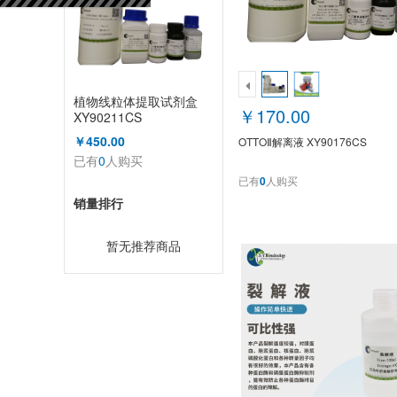
植物线粒体提取试剂盒
￥170.00
XY90211CS
￥450.00
OTTOⅡ解离液 XY90176CS
已有
0
人购买
已有
0
人购买
销量排行
暂无推荐商品