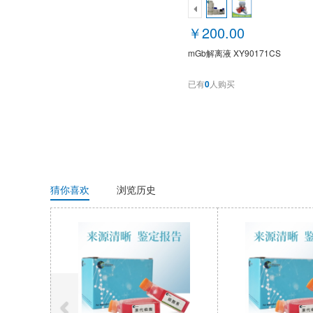
￥200.00
mGb解离液 XY90171CS
已有
0
人购买
猜你喜欢
浏览历史