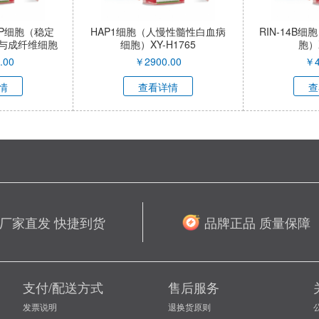
-FAP细胞（稳定
HAP1细胞（人慢性髓性白血病
RIN-14B
与成纤维细胞
细胞）XY-H1765
胞）X
胚胎成纤维细
.00
￥
2900.00
￥
3R-SL
情
查看详情
查
厂家直发 快捷到货
品牌正品 质量保障
支付/配送方式
售后服务
发票说明
退换货原则