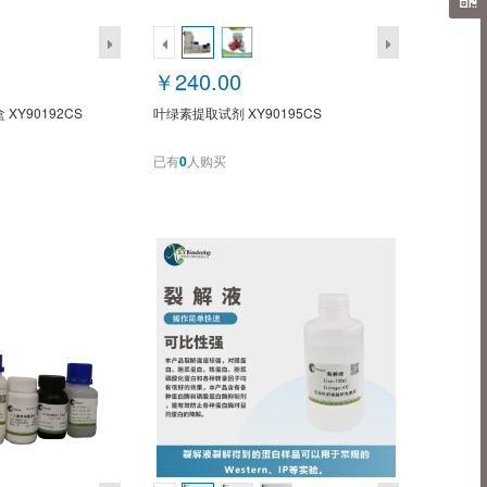
￥240.00
Y90192CS
叶绿素提取试剂 XY90195CS
已有
0
人购买