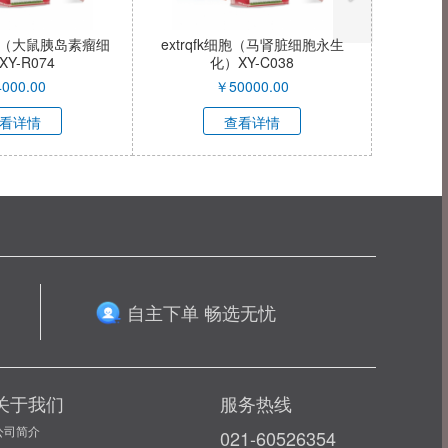
细胞（大鼠胰岛素瘤细
extrqfk细胞（马肾脏细胞永生
Y-R074
化）XY-C038
4000.00
￥
50000.00
看详情
查看详情
自主下单 畅选无忧
关于我们
服务热线
公司简介
021-60526354