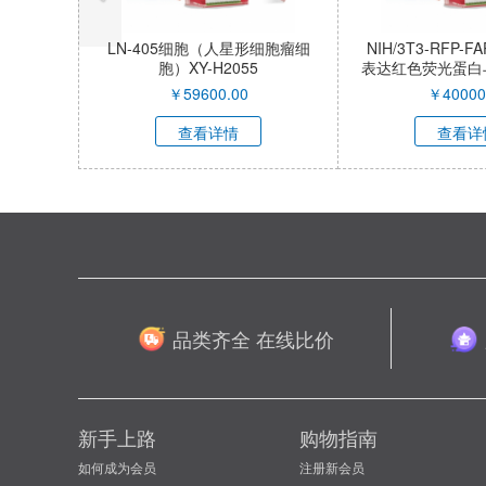
LN-405细胞（人星形细胞瘤细
NIH/3T3-RFP
胞）XY-H2055
表达红色荧光蛋白
激活蛋白α小鼠
￥
59600.00
￥
40000
胞）XY-M05
查看详情
查看详
品类齐全 在线比价
新手上路
购物指南
如何成为会员
注册新会员