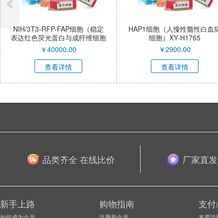
3T3-RFP-FAP细胞（稳定
HAP1细胞（人慢性髓性白血病
R
色荧光蛋白与成纤维细胞
细胞）XY-H1765
蛋白α小鼠胚胎成纤维细
￥
40000.00
￥
2900.00
胞）XY-M053R-SL
查看详情
查看详情
品类齐全 在线比价
厂家直发
新手上路
购物指南
支付
如何成为会员
注册新会员
发票说