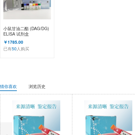
小鼠甘油二酯 (DAG/DG)
ELISA 试剂盒
￥1785.00
已有
50
人购买
猜你喜欢
浏览历史