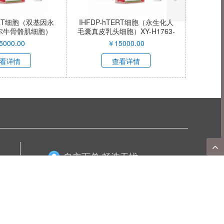
胞（人胆道癌细胞）
ICC10-8细胞（人胆道癌细胞）
-H1986
XY-H1982
9600.00
￥
59800.00
看详情
查看详情
自主下单 畅选无忧
关于我们
服务热线
公司简介
021-60526354