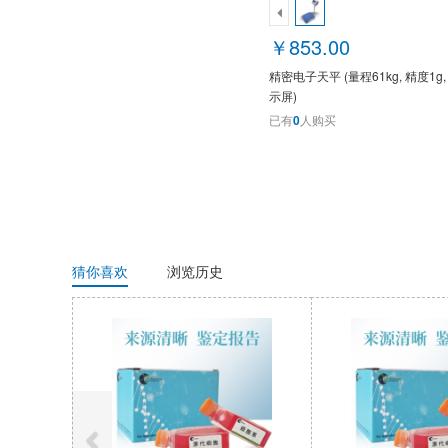
￥853.00
精密电子天平 (量程61kg, 精度1g
示屏)
已有
0
人购买
猜你喜欢
浏览历史