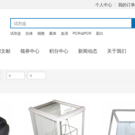
个人中心
我的订单
试剂盒
抗体
细胞
载体
血清
PCR/qPCR
蛋白
用文献
领券中心
积分中心
新闻动态
关于我们
-