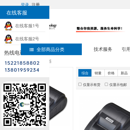
登录
注册
在线客服
在线客服1号
在线客服2号
技术服务
引
全部商品分类
热线电话
首页
科研仪器
新品推荐
综合
销量
价格
新品
仅显示有货
仅显示包邮