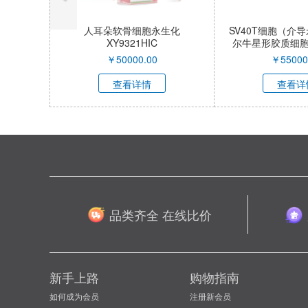
人耳朵软骨细胞永生化
SV40T细胞（介
XY9321HIC
尔牛星形胶质细胞）X
QI
￥
50000.00
￥
55000
查看详情
查看详
品类齐全 在线比价
新手上路
购物指南
如何成为会员
注册新会员