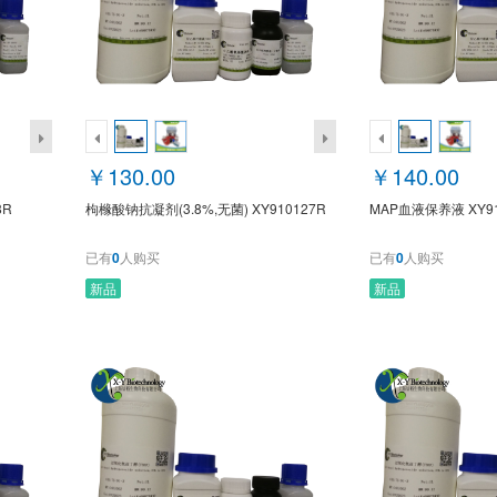
￥130.00
￥140.00
8R
枸橼酸钠抗凝剂(3.8%,无菌) XY910127R
MAP血液保养液 XY91
已有
0
人购买
已有
0
人购买
新品
新品