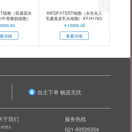
TERT细胞（双基因永
IHFDP-hTERT细胞（永生化人
尔牛骨骼肌细胞）
毛囊真皮乳头细胞）XY-H1763-
C039-QI
QI
5000.00
￥
15000.00
看详情
查看详情
自主下单 畅选无忧
关于我们
服务热线
公司简介
021-60526354