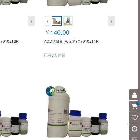
￥140.00
Y910212R
ACD抗凝剂(A,无菌) XY910211R
已有
0
人购买
0