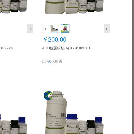
￥200.00
10222R
ACD抗凝粉剂(A) XY910221R
已有
0
人购买