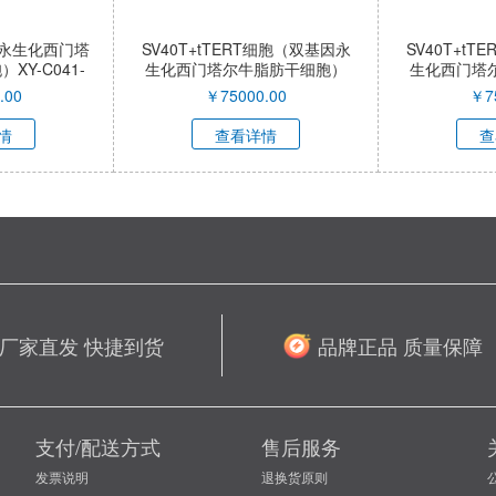
导永生化西门塔
SV40T+tTERT细胞（双基因永
SV40T+t
Y-C041-
生化西门塔尔牛脂肪干细胞）
生化西门塔
XY-C040-QI
XY-
.00
￥
75000.00
￥
7
情
查看详情
查
厂家直发 快捷到货
品牌正品 质量保障
支付/配送方式
售后服务
发票说明
退换货原则