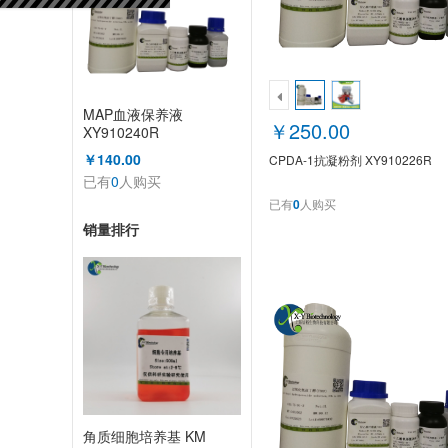
MAP血液保养液
￥250.00
XY910240R
￥140.00
CPDA-1抗凝粉剂 XY910226R
已有
0
人购买
已有
0
人购买
销量排行
角质细胞培养基 KM