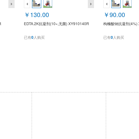
￥130.00
￥90.00
R
EDTA.2K抗凝剂(10×,无菌) XY910140R
枸橼酸钠抗凝剂(4%) X
已有
0
人购买
已有
0
人购买