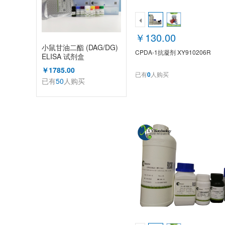
￥130.00
小鼠甘油二酯 (DAG/DG)
CPDA-1抗凝剂 XY910206R
ELISA 试剂盒
￥1785.00
已有
0
人购买
已有
50
人购买