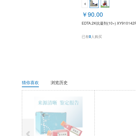
￥90.00
EDTA.2K抗凝剂(10×) XY910142
已有
0
人购买
猜你喜欢
浏览历史