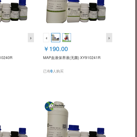
￥190.00
0240R
MAP血液保养液(无菌) XY910241R
已有
0
人购买