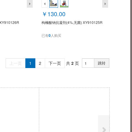
￥130.00
Y910126R
枸橼酸钠抗凝剂(4%,无菌) XY910125R
已有
0
人购买
上一页
1
2
下一页
共
2
页
跳转