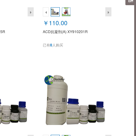
￥110.00
05R
ACD抗凝剂(A) XY910201R
已有
0
人购买