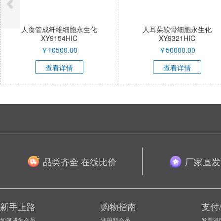
人食管成纤维细胞永生化
人耳朵软骨细胞永生化
XY9154HIC
XY9321HIC
￥
10500.00
￥
50000.00
查看详情
查看详情
品类齐全 在线比价
厂家直发
新手上路
购物指南
支付
如何成为会员
注册新会员
发票说