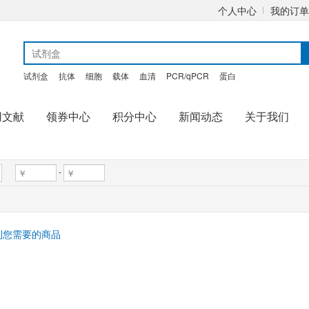
个人中心
我的订单
试剂盒
抗体
细胞
载体
血清
PCR/qPCR
蛋白
用文献
领券中心
积分中心
新闻动态
关于我们
-
到您需要的商品