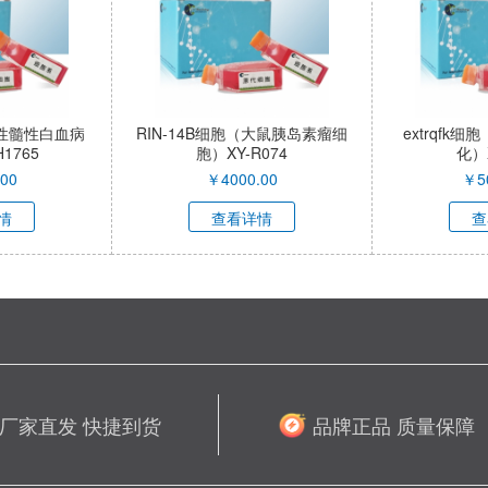
慢性髓性白血病
RIN-14B细胞（大鼠胰岛素瘤细
extrqfk
1765
胞）XY-R074
化）X
.00
￥
4000.00
￥
5
情
查看详情
查
厂家直发 快捷到货
品牌正品 质量保障