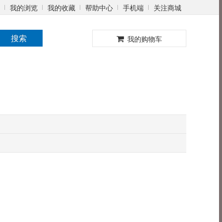
我的浏览
我的收藏
帮助中心
手机端
关注商城
0
搜索
我的购物车