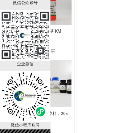
微信公众账号
角质细胞培养基 KM
￥2280.00
已有
1000
人购买
企业微信
LAMP可视化染料，20×
微信小程序账号
￥990.00