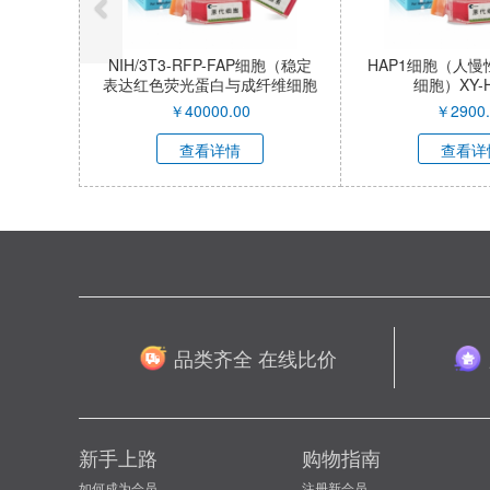
NIH/3T3-RFP-FAP细胞（稳定
HAP1细胞（人
表达红色荧光蛋白与成纤维细胞
细胞）XY-H
激活蛋白α小鼠胚胎成纤维细
￥
40000.00
￥
2900.
胞）XY-M053R-SL
查看详情
查看详
品类齐全 在线比价
新手上路
购物指南
如何成为会员
注册新会员