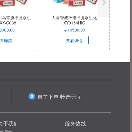
细胞（马肾脏细胞永生
人食管成纤维细胞永生化
人
Y-C038
XY9154HIC
0000.00
￥
10500.00
看详情
查看详情
自主下单 畅选无忧
关于我们
服务热线
公司简介