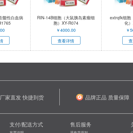
慢性髓性白血病
RIN-14B细胞（大鼠胰岛素瘤细
extrqfk
1765
胞）XY-R074
化）X
00
￥
4000.00
￥
5
情
查看详情
查
厂家直发 快捷到货
品牌正品 质量保障
支付/配送方式
售后服务
发票说明
退换货原则