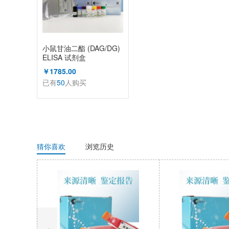
小鼠甘油二酯 (DAG/DG)
ELISA 试剂盒
￥1785.00
已有
50
人购买
猜你喜欢
浏览历史