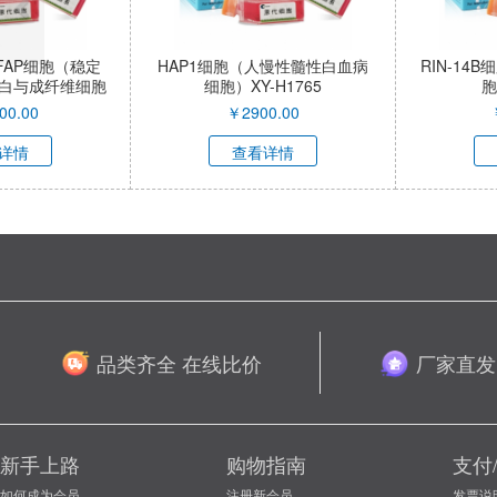
人耳朵软骨细胞永生化
SV40T细胞（介导永生化西门
XY9321HIC
尔牛星形胶质细胞）XY-C041
QI
￥
50000.00
￥
55000.00
查看详情
查看详情
品类齐全 在线比价
厂家直发
新手上路
购物指南
支付
如何成为会员
注册新会员
发票说