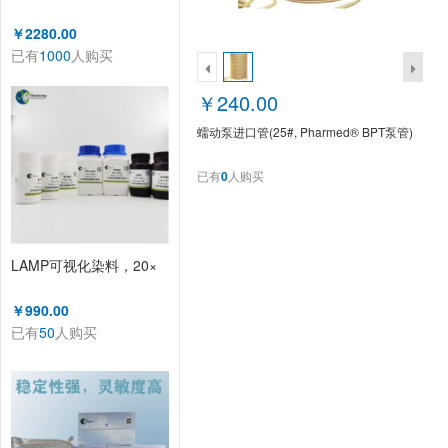
￥2280.00
已有
1000
人购买
￥240.00
蠕动泵进口管(25#, Pharmed® BPT泵管)
已有
0
人购买
LAMP可视化染料，20×
￥990.00
已有
50
人购买