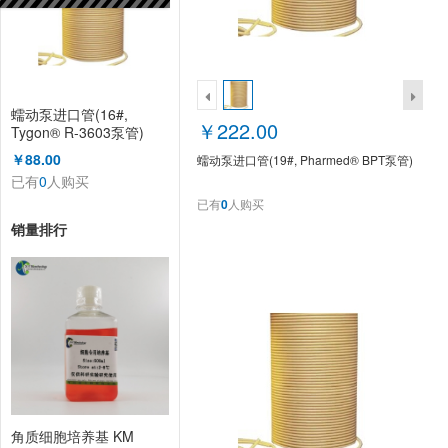
蠕动泵进口管(16#,
￥222.00
Tygon® R-3603泵管)
￥88.00
蠕动泵进口管(19#, Pharmed® BPT泵管)
已有
0
人购买
已有
0
人购买
销量排行
角质细胞培养基 KM