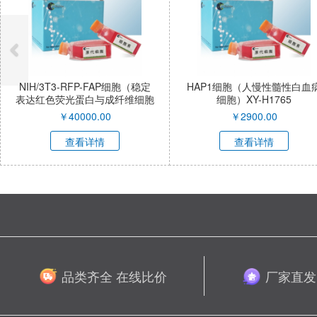
NIH/3T3-RFP-FAP细胞（稳定
HAP1细胞（人慢性髓性白血
表达红色荧光蛋白与成纤维细胞
细胞）XY-H1765
激活蛋白α小鼠胚胎成纤维细
￥
40000.00
￥
2900.00
胞）XY-M053R-SL
查看详情
查看详情
品类齐全 在线比价
厂家直发