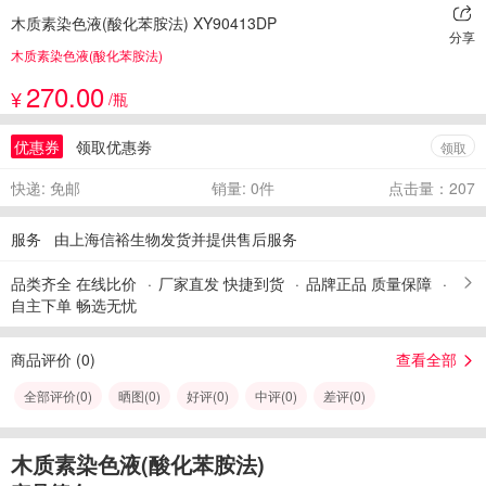
木质素染色液(酸化苯胺法) XY90413DP
分享
木质素染色液(酸化苯胺法)
270.00
¥
/瓶
优惠券
领取优惠劵
领取
快递: 免邮
销量: 0件
点击量：207
服务
由上海信裕生物发货并提供售后服务
品类齐全 在线比价
厂家直发 快捷到货
品牌正品 质量保障
自主下单 畅选无忧
商品评价 (
0
)
查看全部
全部评价(
0
)
晒图(
0
)
好评(
0
)
中评(
0
)
差评(
0
)
木质素染色液(酸化苯胺法)