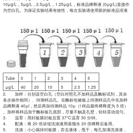
10μg/L，5μg/L，2.5μg/L，1.25μg/L，标准品稀释液 (0μg/L)直接作
为空白孔。为保证实验结果有效性，每次实验请使用新的标准品溶液
Tube
0
1
2
3
4
5
μg/L
40
20
10
5
2.5
1.25
2. 加样：分别设空白孔（空白对照孔不加样品及酶标试剂，其余
各步操作相同）、待测样品孔。在酶标包被板上待测样品孔中先加样
品稀释液 40μl，然后再加待测样品 10μ（l 样品最终稀释度为 5 倍）
。加样将样品加于酶标板孔底部，尽量不触及孔壁，轻轻晃动混匀。
3. 温育：用封板膜封板后置 37℃温育 30 分钟。
4. 配液：将 20 倍浓缩洗涤液用蒸馏水 20 倍稀释后备用。
5. 洗涤：小心揭掉封板膜，弃去液体，甩干，每孔加满洗涤液，