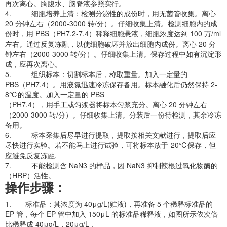
再次离心。胸腹水、脑脊液参照实行。
4. 细胞培养上清：检测分泌性的成份时，用无菌管收集。离心
20 分钟左右（2000-3000 转/分）。仔细收集上清。检测细胞内的成
份时，用 PBS（PH7.2-7.4）稀释细胞悬液，细胞浓度达到 100 万/ml
左右。通过反复冻融，以使细胞破坏并放出细胞内成份。离心 20 分
钟左右（2000-3000 转/分）。仔细收集上清。保存过程中如有沉淀形
成，应再次离心。
5. 组织标本：切割标本后，称取重量。加入一定量的
PBS（PH7.4）。用液氮迅速冷冻保存备用。标本融化后仍然保持 2-
8℃的温度。加入一定量的 PBS
（PH7.4），用手工或匀浆器将标本匀浆充分。离心 20 分钟左右
（2000-3000 转/分）。仔细收集上清。分装后一份待检测，其余冷冻
备用。
6. 标本采集后尽早进行提取，提取按相关文献进行，提取后应
尽快进行实验。若不能马上进行试验，可将标本放于-20℃保存，但
应避免反复冻融.
7. 不能检测含 NaN3 的样品，因 NaN3 抑制辣根过氧化物酶的
（HRP）活性。
操作步骤：
1. 标准品：其浓度为 40μg/L(贮液)，再准备 5 个稀释标准品的
EP 管，每个 EP 管中加入 150μL 的标准品稀释液，如图所示依次倍
比稀释成 40μg/L，20μg/L，