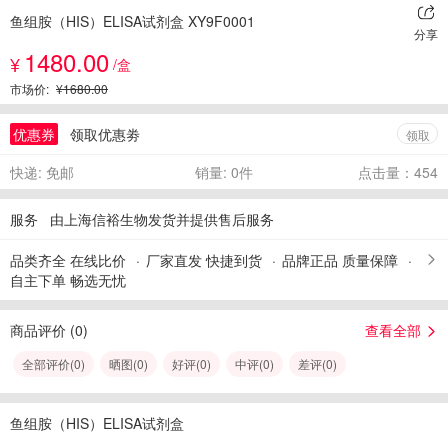
鱼组胺（HIS）ELISA试剂盒 XY9F0001
分享
1480.00
¥
/盒
市场价:
¥1680.00
优惠券
领取优惠劵
领取
快递: 免邮
销量: 0件
点击量：454
服务
由上海信裕生物发货并提供售后服务
品类齐全 在线比价
厂家直发 快捷到货
品牌正品 质量保障
自主下单 畅选无忧
商品评价 (
0
)
查看全部
全部评价(
0
)
晒图(
0
)
好评(
0
)
中评(
0
)
差评(
0
)
鱼组胺（HIS）ELISA试剂盒