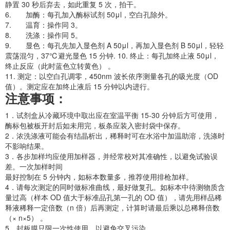
静置 30 秒后弃去，如此重复 5 次，拍干。
6. 加酶：每孔加入酶标试剂 50μl，空白孔除外。
7. 温育：操作同 3。
8. 洗涤：操作同 5。
9. 显色：每孔先加入显色剂 A 50μl，再加入显色剂 B 50μl，轻轻
震荡混匀，37℃避光显色 15 分钟. 10. 终止：每孔加终止液 50μl，
终止反应（此时蓝色立转黄色） 。
11. 测定：以空白孔调零，450nm 波长依序测量各孔的吸光度（OD
值）。测定应在加终止液后 15 分钟以内进行。
注意事项：
1．试剂盒从冷藏环境中取出应在室温平衡 15-30 分钟后方可使用，
酶标包被板开封后如未用完，板条应装入密封袋中保存。
2．浓洗涤液可能会有结晶析出，稀释时可在水浴中加温助溶，洗涤时
不影响结果。
3．各步加样均应使用加样器，并经常校对其准确性，以避免试验误
差。一次加样时间
最好控制在 5 分钟内，如标本数量多，推荐使用排枪加样。
4．请每次测定的同时做标准曲线，最好做复孔。如标本中待测物质含
量过高（样本 OD 值大于标准品孔第一孔的 OD 值），请先用样品稀
释液稀释一定倍数（n 倍）后再测定，计算时请最后乘以总稀释倍数
（× n×5） 。
5．封板膜只限一次性使用，以避免交叉污染。