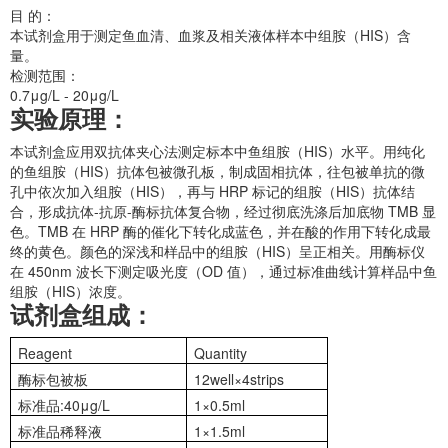
目 的：
本试剂盒用于测定鱼血清、血浆及相关液体样本中组胺（HIS）含
量。
检测范围：
0.7μg/L - 20μg/L
实验原理：
本试剂盒应用双抗体夹心法测定标本中鱼组胺（HIS）水平。用纯化
的鱼组胺（HIS）抗体包被微孔板，制成固相抗体，往包被单抗的微
孔中依次加入组胺（HIS），再与 HRP 标记的组胺（HIS）抗体结
合，形成抗体-抗原-酶标抗体复合物，经过彻底洗涤后加底物 TMB 显
色。TMB 在 HRP 酶的催化下转化成蓝色，并在酸的作用下转化成最
终的黄色。颜色的深浅和样品中的组胺（HIS）呈正相关。用酶标仪
在 450nm 波长下测定吸光度（OD 值），通过标准曲线计算样品中鱼
组胺（HIS）浓度。
试剂盒组成：
Reagent
Quantity
酶标包被板
12well×4strips
标准品:40μg/L
1×0.5ml
标准品稀释液
1×1.5ml