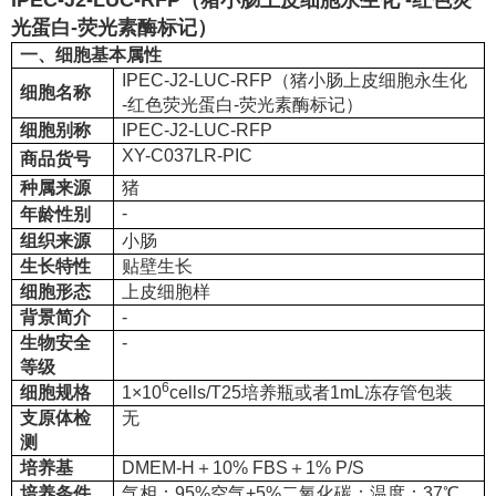
IPEC-J2-LUC-RFP（猪小肠上皮细胞永生化 -红色荧
光蛋白-荧光素酶标记）
一、细胞基本属性
IPEC-J2-LUC-RFP（猪小肠上皮细胞永生化
细胞名称
-红色荧光蛋白-荧光素酶标记）
细胞别称
IPEC-J2-LUC-RFP
XY-C037LR-PIC
商品货号
种属来源
猪
-
年龄性别
组织来源
小肠
生长特性
贴壁生长
细胞形态
上皮细胞样
背景简介
-
生物安全
-
等级
6
细胞规格
1×10
cells/T25培养瓶或者1mL冻存管包装
支原体检
无
测
培养基
DMEM-H＋10% FBS＋1% P/S
培养条件
气相：95%空气+5%二氧化碳；温度：37℃