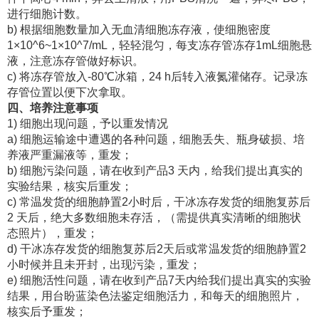
进行细胞计数。
b) 根据细胞数量加入无血清细胞冻存液，使细胞密度
1×10^6~1×10^7/mL，轻轻混匀，每支冻存管冻存1mL细胞悬
液，注意冻存管做好标识。
c) 将冻存管放入-80℃冰箱，24 h后转入液氮灌储存。记录冻
存管位置以便下次拿取。
四、培养注意事项
1) 细胞出现问题，予以重发情况
a) 细胞运输途中遭遇的各种问题，细胞丢失、瓶身破损、培
养液严重漏液等，重发；
b) 细胞污染问题，请在收到产品3 天内，给我们提出真实的
实验结果，核实后重发；
c) 常温发货的细胞静置2小时后，干冰冻存发货的细胞复苏后
2 天后，绝大多数细胞未存活，（需提供真实清晰的细胞状
态照片），重发；
d) 干冰冻存发货的细胞复苏后2天后或常温发货的细胞静置2
小时候并且未开封，出现污染，重发；
e) 细胞活性问题，请在收到产品7天内给我们提出真实的实验
结果，用台盼蓝染色法鉴定细胞活力，和每天的细胞照片，
核实后予重发；