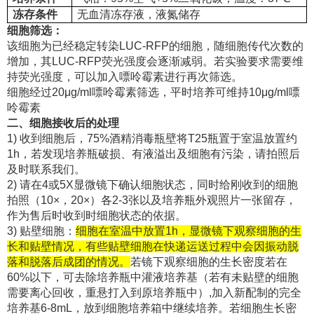
冻存条件
无血清冻存液，液氮储存
细胞筛选：
该细胞为已经稳定转染LUC-RFP的细胞，随细胞传代次数的
增加，其LUC-RFP荧光强度会逐渐减弱。若实验要求需要维
持荧光强度，可以加入嘌呤霉素进行再次筛选。
细胞经过20μg/ml嘌呤霉素筛选，平时培养可维持10μg/ml嘌
呤霉素
二、细胞接收后的处理
1) 收到细胞后，75%酒精消毒瓶壁将T25瓶置于室温放置约
1h，若发现培养瓶破损、有液溢出及细胞有污染，请拍照后
及时联系我们。
2) 请在4或5X显微镜下确认细胞状态，同时给刚收到的细胞
拍照（10×，20×）各2-3张以及培养瓶外观照片一张留存，
作为售后时收到时细胞状态的依据。
3) 贴壁细胞：
细胞在室温中放置1h，显微镜下观察细胞的生
长和贴壁情况，有些贴壁细胞在快递运送过程中会因振动脱
落和脱落后成团的情况。
若镜下观察细胞的生长密度若在
60%以下，可去除培养瓶中灌液培养基（若有未贴壁的细胞
需要离心回收，重悬打入到原培养瓶中）,加入新配制的完全
培养基6-8mL，放到细胞培养箱中继续培养。若细胞生长密