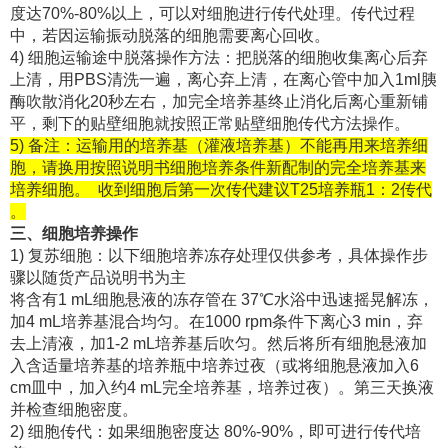
度达70%-80%以上，可以对细胞进行传代处理。传代过程
中，若因运输振动脱落的细胞需要离心回收。
4) 细胞运输途中脱落操作方法：把脱落的细胞收集离心后弃
上清，用PBS清洗一遍，离心弃上清，在离心管中加入1ml胰
酶吹散消化20秒左右，加完全培养基终止消化后离心重新铺
平，剩下的贴壁细胞就按照正常贴壁细胞传代方法操作。
5) 备注：运输用的培养基（灌液培养基）不能再用来培养细
胞，请换用按照说明书细胞培养条件新配制的完全培养基来
培养细胞。 收到细胞后第一次传代建议T25培养瓶1：2传代
。
三、细胞培养操作
1) 复苏细胞：以下细胞培养冻存处理仅供参考，具体操作步
骤以随货产品说明书为主
将含有1 mL细胞悬液的冻存管在 37℃水浴中迅速摇晃解冻，
加4 mL培养基混合均匀。在1000 rpm条件下离心3 min，弃
去上清液，加1-2 mL培养基后吹匀。然后将所有细胞悬液加
入含适量培养基的培养瓶中培养过夜（或将细胞悬液加入6
cm皿中，加入约4 mL完全培养基，培养过夜）。第三天换液
并检查细胞密度。
2) 细胞传代：如果细胞密度达 80%-90%，即可进行传代培