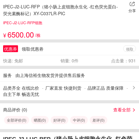
IPEC-J2-LUC-RFP（猪小肠上皮细胞永生化 -红色荧光蛋白-
分享
荧光素酶标记）XY-C037LR-PIC
IPEC-J2-LUC-RFP细胞
6500.00
¥
/株
优惠券
领取优惠劵
领取
快递: 免邮
销量: 0件
点击量：931
服务
由上海信裕生物发货并提供售后服务
品类齐全 在线比价
厂家直发 快捷到货
品牌正品 质量保障
自主下单 畅选无忧
商品评价 (
0
)
查看全部
全部评价(
0
)
晒图(
0
)
好评(
0
)
中评(
0
)
差评(
0
)