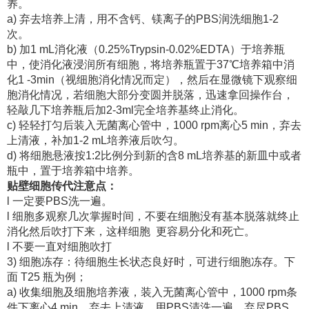
养。
a) 弃去培养上清，用不含钙、镁离子的PBS润洗细胞1-2
次。
b) 加1 mL消化液（0.25%Trypsin-0.02%EDTA）于培养瓶
中，使消化液浸润所有细胞，将培养瓶置于37℃培养箱中消
化1 -3min（视细胞消化情况而定），然后在显微镜下观察细
胞消化情况，若细胞大部分变圆并脱落，迅速拿回操作台，
轻敲几下培养瓶后加2-3ml完全培养基终止消化。
c) 轻轻打匀后装入无菌离心管中，1000 rpm离心5 min，弃去
上清液，补加1-2 mL培养液后吹匀。
d) 将细胞悬液按1:2比例分到新的含8 mL培养基的新皿中或者
瓶中，置于培养箱中培养。
贴壁细胞传代注意点：
l 一定要PBS洗一遍。
l 细胞多观察几次掌握时间，不要在细胞没有基本脱落就终止
消化然后吹打下来，这样细胞 更容易分化和死亡。
l 不要一直对细胞吹打
3) 细胞冻存：待细胞生长状态良好时，可进行细胞冻存。下
面 T25 瓶为例；
a) 收集细胞及细胞培养液，装入无菌离心管中，1000 rpm条
件下离心4 min，弃去上清液，用PBS清洗一遍，弃尽PBS，