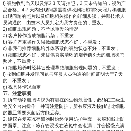
f) 细胞收到当天以及第2,3 天请拍照，3 天未告知的，视为产
品合格。4-7 天内出现问题需提供收到细胞前3天照片和细胞
出现问题的照片以及细胞相关操作的详细步骤，并跟技术人
员沟通的，由技术人员判定为我方责任的，重发。
2) 细胞出现问题，不予以重发的情况
a) 客户操作造成细胞污染，不重发；
b) 客户严重操作失误致细胞状态不好，不重发；
c) 非我们推荐细胞培养体系致的细胞状态不好，不重发；
d) 细胞状态不好，未提供真实清晰的培养前3 天的细胞状态
照片，不重发；
e) 细胞培养时经其它处理导致细胞出现问题的，不重发；
f) 收到细胞并发现问题与客服人员沟通的时间证明大于7 天
的，不重发；
g) 视具体情况而定
五、注意事项
1. 所有动物细胞均视为有潜在的生物危害性，必须在二级生
物安全台内操作，并请注意防护，所有废液及接触过此细胞
的器皿需要灭菌后方能丢弃。
2. 建议在复苏冻存细胞时始终使用防护手套、衣服和戴上防
护面罩。注意：冻存管浸没在液氮中会泄漏，并会慢慢充满