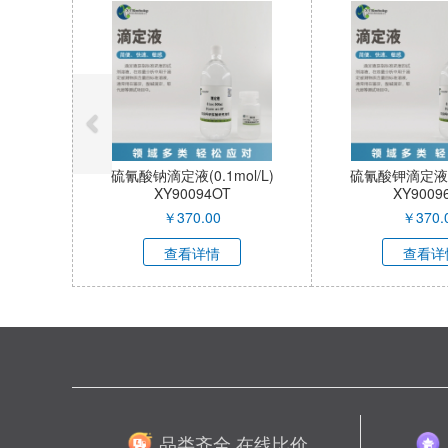
硫氰酸钠滴定液(0.1mol/L)
硫氰酸钾滴定液(0.
XY90094OT
XY9009
￥
370.00
￥
370.
查看详情
查看详
品类齐全 在线比价