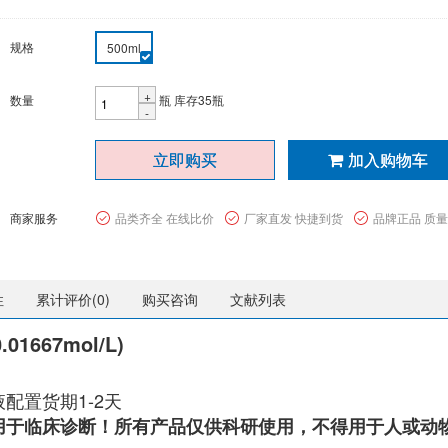
规格
500ml
+
数量
瓶
库存35瓶
-
立即购买
加入购物车
商家服务
品类齐全 在线比价
厂家直发 快捷到货
品牌正品 质
性
累计评价(
0
)
购买咨询
文献列表
1667mol/L)
配置货期1-2天
用于临床诊断！所有产品仅供科研使用，不得用于人或动