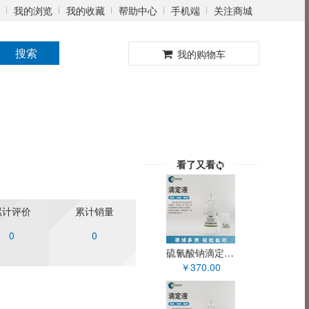
我的浏览
我的收藏
帮助中心
手机端
关注商城
0
搜索
我的购物车
看了又看
累计评价
累计销量
0
0
硫氰酸钠滴定液(0.1mol/L) XY90094OT
￥370.00