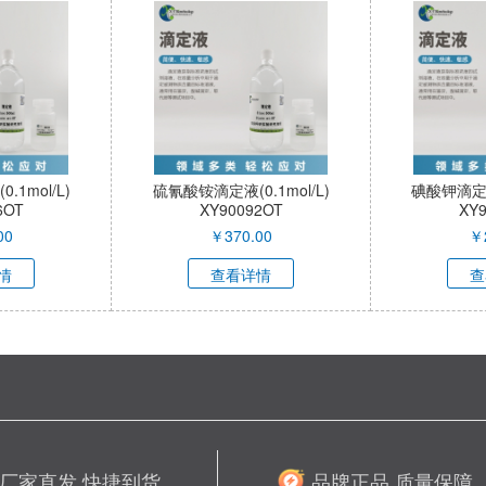
1mol/L)
硫氰酸铵滴定液(0.1mol/L)
碘酸钾滴定液(
6OT
XY90092OT
XY
00
￥
370.00
￥
情
查看详情
查
厂家直发 快捷到货
品牌正品 质量保障