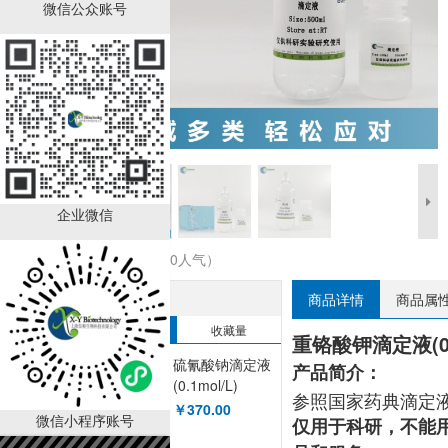
微信公众账号
企业微信
收藏商品（0人气）
热销排行榜
商品详情
商品属
销售量
收藏量
重铬酸钾滴定液(0.0
硫氰酸钠滴定液
产品简介：
(0.1mol/L)
参照国家药典滴定液
XY90094OT
￥370.00
微信小程序账号
仅用于科研，不能