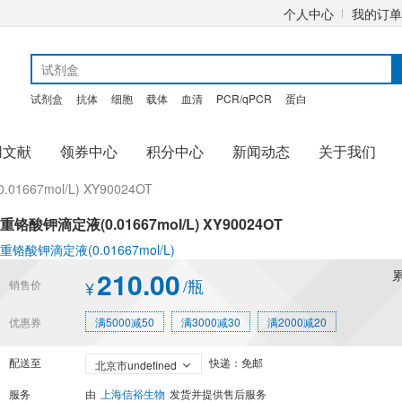
个人中心
我的订单
试剂盒
抗体
细胞
载体
血清
PCR/qPCR
蛋白
用文献
领券中心
积分中心
新闻动态
关于我们
1667mol/L) XY90024OT
重铬酸钾滴定液(0.01667mol/L) XY90024OT
重铬酸钾滴定液(0.01667mol/L)
210.00
/瓶
销售价
¥
优惠券
满5000减50
满3000减30
满2000减20
配送至
快递：免邮
北京市undefined
服务
由
上海信裕生物
发货并提供售后服务